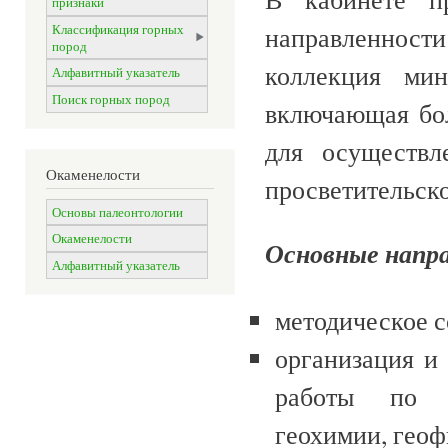
признаки
направленнос
Классификация горных
пород
коллекция мин
Алфавитный указатель
Поиск горных пород
включающая бол
для осуществл
Окаменелости
просветительско
Основы палеонтологии
Окаменелости
Основные напра
Алфавитный указатель
методическое с
организация и
работы по г
геохимии, геоф