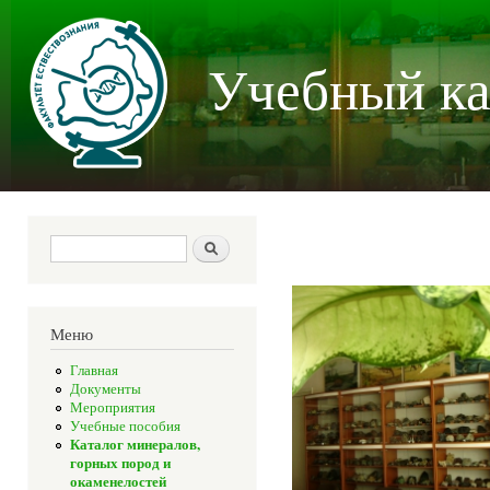
Пер
осн
Учебный ка
со
Форма поиска
Поиск
Меню
Главная
Документы
Мероприятия
Учебные пособия
Каталог минералов,
горных пород и
окаменелостей