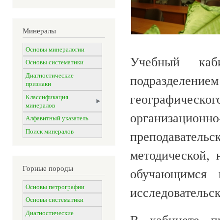
Минералы
Основы минералогии
Учебный каб
Основы систематики
Диагностические
подразделением
признаки
географичес
Классификация
минералов
организацион
Алфавитный указатель
Поиск минералов
преподавател
методической, 
Горные породы
обучающимся 
Основы петрографии
исследовательск
Основы систематики
Диагностические
В кабинете пр