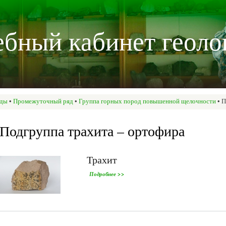
Перейти к
основному
бный кабинет геоло
содержанию
оды
•
Промежуточный ряд
•
Группа горных пород повышенной щелочности
• П
Подгруппа трахита – ортофира
Трахит
о Трахит
Подробнее >>