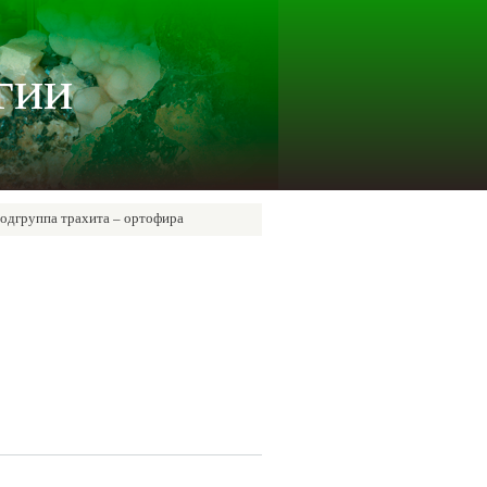
гии
одгруппа трахита – ортофира