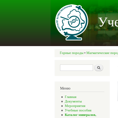
Уче
Горные породы
•
Магматические пор
Вы здесь
Форма поиска
Поиск
Меню
Главная
Документы
Мероприятия
Учебные пособия
Каталог минералов,