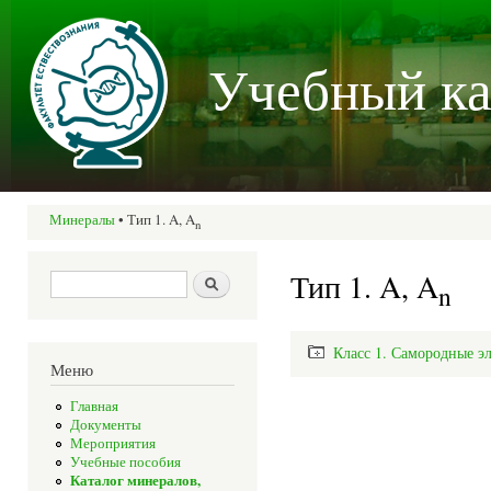
Пер
осн
Учебный ка
со
Минералы
• Тип 1. A, A
n
Вы здесь
Тип 1. A, A
Форма поиска
Поиск
n
Класс 1. Самородные э
Меню
Главная
Документы
Мероприятия
Учебные пособия
Каталог минералов,