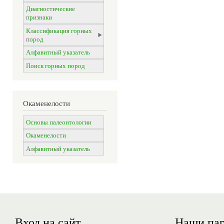
Диагностические
признаки
Классификация горных
пород
Алфавитный указатель
Поиск горных пород
Окаменелости
Основы палеонтологии
Окаменелости
Алфавитный указатель
Вход на сайт
Наши па