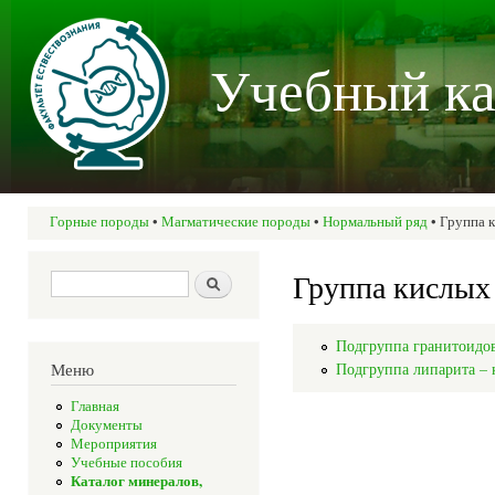
Пер
осн
Учебный ка
со
Горные породы
•
Магматические породы
•
Нормальный ряд
• Группа 
Вы здесь
Группа кислых
Форма поиска
Поиск
Подгруппа гранитоидо
Подгруппа липарита – 
Меню
Главная
Документы
Мероприятия
Учебные пособия
Каталог минералов,