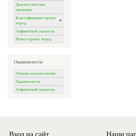
Диагностические
признаки
Классификация горных
пород
Алфавитный указатель
Поиск горных пород
Окаменелости
Основы палеонтологии
Окаменелости
Алфавитный указатель
Вход на сайт
Наши па