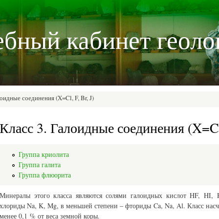
Перейти к
основному
бный кабинет геоло
содержанию
оидные соединения (X=Cl, F, Br, J)
Класс 3. Галоидные соединения (X=Cl,
Группа криолита
Группа галита
Группа флюорита
Минералы этого класса являются солями галоидных кислот HF, HI, 
хлориды Na, K, Mg, в меньшей степени – фториды Ca, Na, Al. Класс насч
менее 0,1 % от веса земной коры.