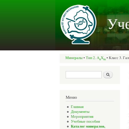
Уче
Минералы
•
Тип 2. A
X
• Класс 3. Гал
n
m
Вы здесь
Форма поиска
Поиск
Меню
Главная
Документы
Мероприятия
Учебные пособия
Каталог минералов,