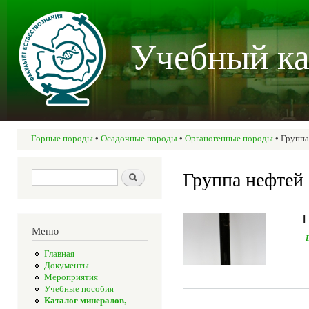
Пер
осн
Учебный ка
со
Горные породы
•
Осадочные породы
•
Органогенные породы
• Группа
Вы здесь
Группа нефтей
Форма поиска
Поиск
Меню
Главная
Документы
Мероприятия
Учебные пособия
Каталог минералов,