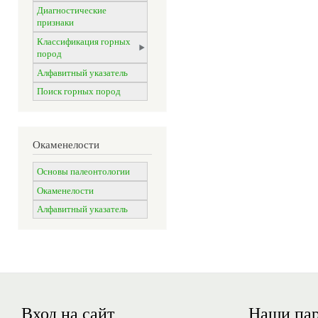
Диагностические
признаки
Классификация горных
пород
Алфавитный указатель
Поиск горных пород
Окаменелости
Основы палеонтологии
Окаменелости
Алфавитный указатель
Вход на сайт
Наши па