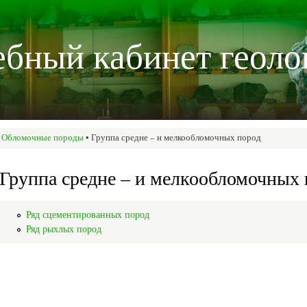
Перейти к
основному
бный кабинет геоло
содержанию
•
Обломочные породы
• Группа средне – и мелкообломочных пород
Группа средне – и мелкообломочных 
Ряд сцементированных пород
Ряд рыхлых пород