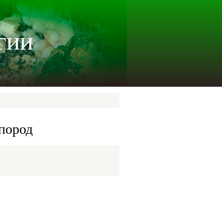
гии
пород