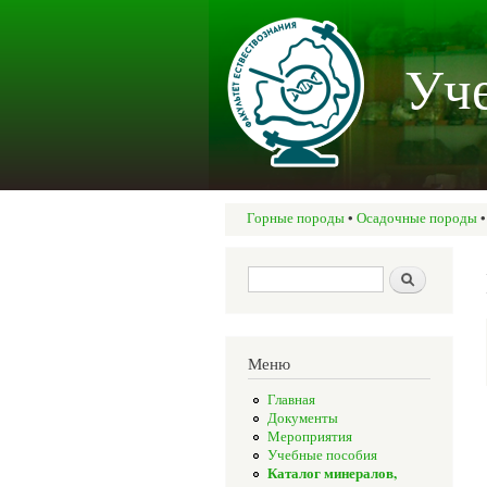
Уче
Горные породы
•
Осадочные породы
Вы здесь
Форма поиска
Поиск
Меню
Главная
Документы
Мероприятия
Учебные пособия
Каталог минералов,