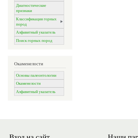
Диагностические
признаки
Классификация горных
пород
Алфавитный указатель
Поиск горных пород
Окаменелости
Основы палеонтологии
Окаменелости
Алфавитный указатель
Вход на сайт
Наши па