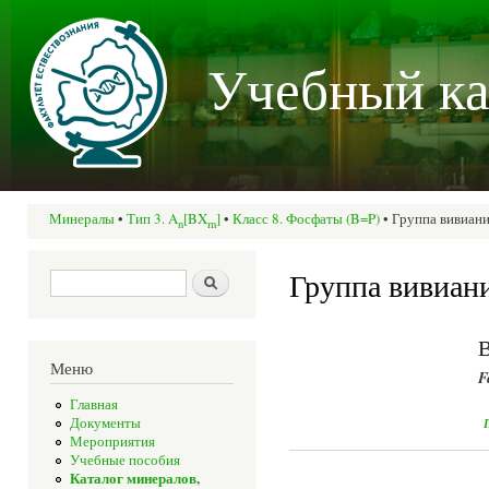
Пер
осн
Учебный ка
со
Минералы
•
Тип 3. A
[BX
]
•
Класс 8. Фосфаты (B=P)
• Группа вивиан
n
m
Вы здесь
Группа вивиан
Форма поиска
Поиск
В
Меню
F
Главная
Документы
Мероприятия
Учебные пособия
Каталог минералов,