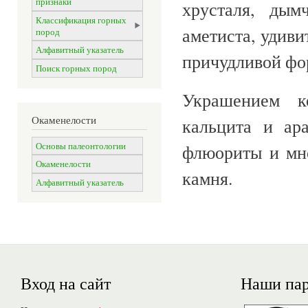
признаки
хрусталя, дым
Классификация горных
аметиста, удив
пород
Алфавитный указатель
причудливой фо
Поиск горных пород
Украшением к
Окаменелости
кальцита и ара
Основы палеонтологии
флюориты и мно
Окаменелости
камня.
Алфавитный указатель
Вход на сайт
Наши па