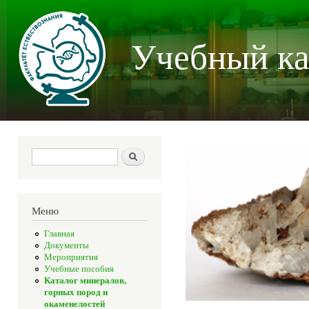
Пер
осн
Учебный ка
со
Форма поиска
Поиск
Меню
Главная
Документы
Мероприятия
Учебные пособия
Каталог минералов,
горных пород и
окаменелостей