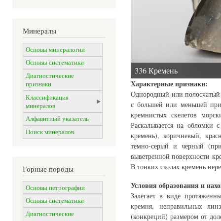
Минералы
Основы минералогии
Основы систематики
336 Кремень
Диагностические
Характерные признаки:
признаки
Однородный или полосчатый с
Классификация
с большей или меньшей прим
минералов
кремнистых скелетов морск
Алфавитный указатель
Раскалывается на обломки 
Поиск минералов
кремень), коричневый, кра
темно-серый и черный (при
выветренной поверхности кре
В тонких сколах кремень нере
Горные породы
Условия образования и нах
Основы петрографии
Залегает в виде протяженн
Основы систематики
кремня, неправильных лин
Диагностические
(конкреций) размером от дол