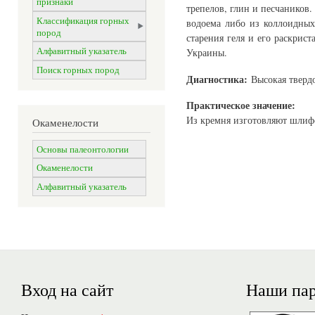
признаки
трепелов, глин и песчаников.
Классификация горных
водоема либо из коллоидны
пород
старения геля и его раскрис
Алфавитный указатель
Украины.
Поиск горных пород
Диагностика:
Высокая твердо
Практическое значение:
Из кремня изготовляют шлифо
Окаменелости
Основы палеонтологии
Окаменелости
Алфавитный указатель
Вход на сайт
Наши па