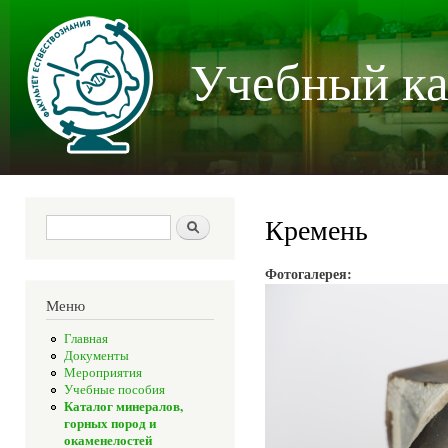
Пер
осн
Учебный ка
со
Кремень
Форма поиска
Поиск
Фотогалерея:
Меню
Главная
Документы
Мероприятия
Учебные пособия
Каталог минералов,
горных пород и
окаменелостей