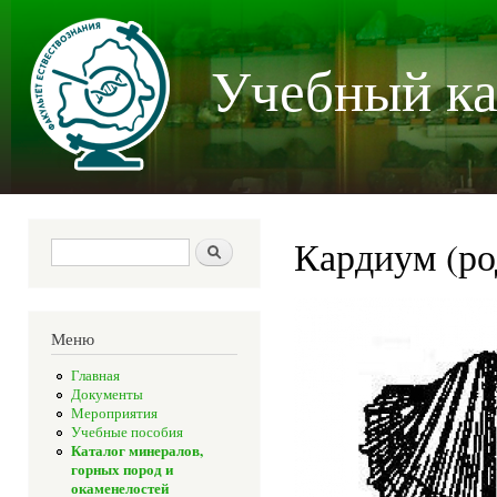
Пер
осн
Учебный ка
со
Кардиум (ро
Форма поиска
Поиск
Меню
Главная
Документы
Мероприятия
Учебные пособия
Каталог минералов,
горных пород и
окаменелостей