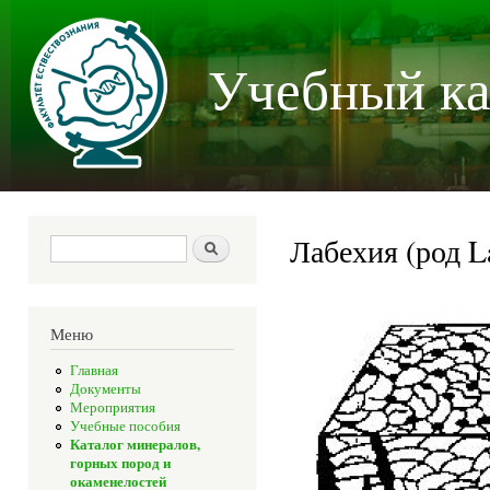
Пер
осн
Учебный ка
со
Лабехия (род L
Форма поиска
Поиск
Меню
Главная
Документы
Мероприятия
Учебные пособия
Каталог минералов,
горных пород и
окаменелостей