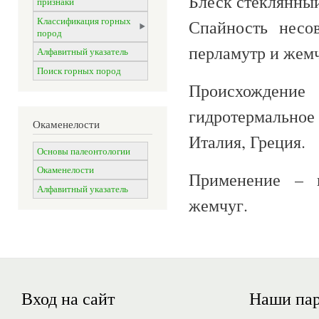
Блеск стеклянный
признаки
Классификация горных
Спайность несов
пород
перламутр и жемч
Алфавитный указатель
Поиск горных пород
Происхождение 
гидротермально
Окаменелости
Италия, Греция.
Основы палеонтологии
Окаменелости
Применение – п
Алфавитный указатель
жемчуг.
Вход на сайт
Наши па