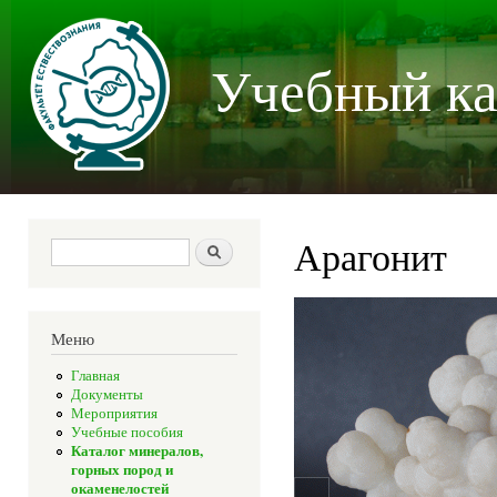
Пер
осн
Учебный ка
со
Арагонит
Форма поиска
Поиск
Меню
Главная
Документы
Мероприятия
Учебные пособия
Каталог минералов,
горных пород и
окаменелостей