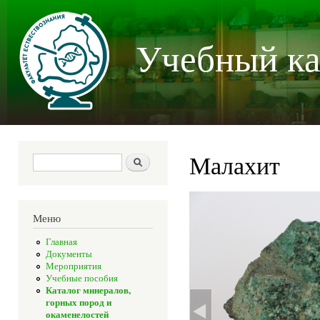
Пер
осн
Учебный ка
со
Малахит
Форма поиска
Поиск
Меню
Главная
Документы
Мероприятия
Учебные пособия
Каталог минералов,
горных пород и
окаменелостей