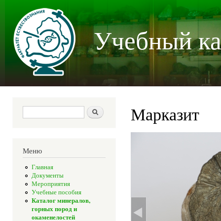
Пер
осн
Учебный ка
со
Марказит
Форма поиска
Поиск
Меню
Главная
Документы
Мероприятия
Учебные пособия
Каталог минералов,
горных пород и
окаменелостей