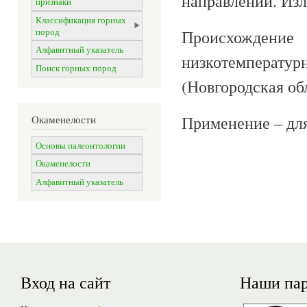
направлении. Из
признаки
Классификация горных
пород
Происхождени
Алфавитный указатель
низкотемперату
Поиск горных пород
(Новгородская обл
Применение – для
Окаменелости
Основы палеонтологии
Окаменелости
Алфавитный указатель
Вход на сайт
Наши па