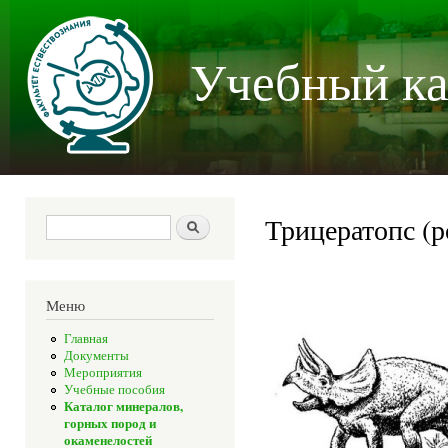
Пер
осн
Учебный ка
со
Трицератопс (ро
Форма поиска
Поиск
Меню
Главная
Документы
Мероприятия
Учебные пособия
Каталог минералов,
горных пород и
окаменелостей